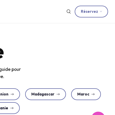
Réservez
e
guide pour
ue.
union
Madagascar
Maroc
anie