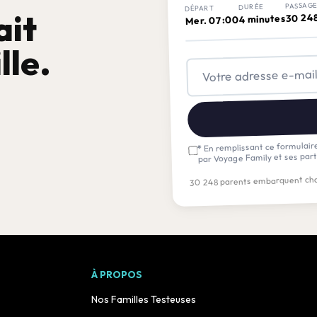
PASSAG
DURÉE
DÉPART
ait
30 24
4 minutes
Mer. 07:00
lle.
En remplissant ce formulaire
*
par Voyage Family et ses part
30 248 parents embarquent cha
À PROPOS
Nos Familles Testeuses