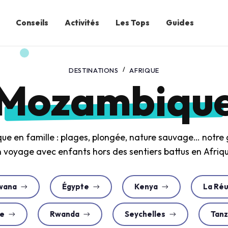
Conseils
Activités
Les Tops
Guides
DESTINATIONS
AFRIQUE
Mozambiqu
e en famille : plages, plongée, nature sauvage… notre 
 voyage avec enfants hors des sentiers battus en Afriq
wana
Égypte
Kenya
La Ré
e
Rwanda
Seychelles
Tanz