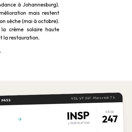
ondance à Johannesburg).
mélioration mais restent
ison sèche (mai à octobre).
la crème solaire haute
t la restauration.
.
VOL VF 247 · Mercredi 7 h
 PASS
INSP
SIÈGE
247
✈
L'INSPIRATION