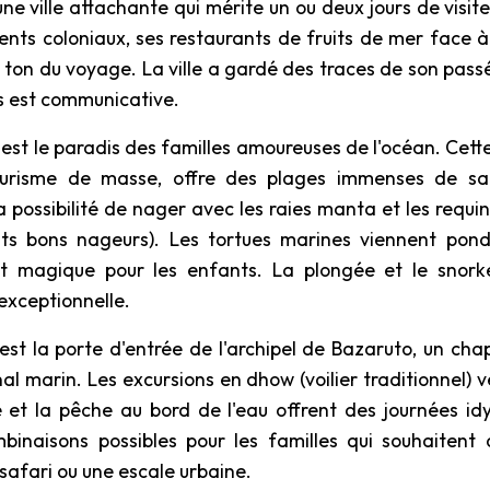
une ville attachante qui mérite un ou deux jours de visi
ments coloniaux, ses restaurants de fruits de mer face 
ton du voyage. La ville a gardé des traces de son passé 
ts est communicative.
, est le paradis des familles amoureuses de l'océan. Cette
urisme de masse, offre des plages immenses de sab
a possibilité de nager avec les raies manta et les requ
ts bons nageurs). Les tortues marines viennent pondr
 magique pour les enfants. La plongée et le snorkel
 exceptionnelle.
 est la porte d'entrée de l'archipel de Bazaruto, un cha
l marin. Les excursions en dhow (voilier traditionnel) ve
 et la pêche au bord de l'eau offrent des journées idy
naisons possibles pour les familles qui souhaitent 
safari ou une escale urbaine.