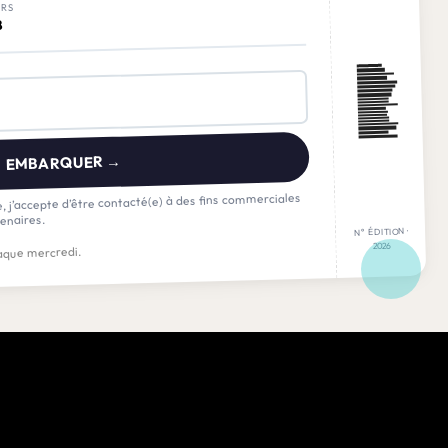
ERS
8
EMBARQUER →
, j’accepte d’être contacté(e) à des fins commerciales
enaires.
N° ÉDITION ·
2026
que mercredi.