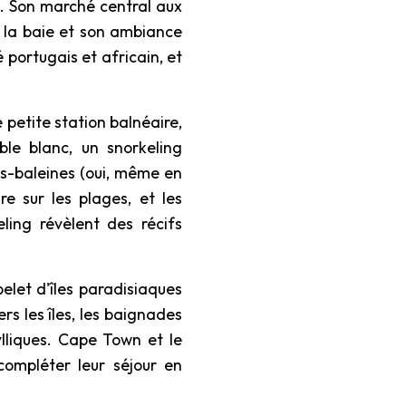
te. Son marché central aux
à la baie et son ambiance
portugais et africain, et
 petite station balnéaire,
le blanc, un snorkeling
ins-baleines (oui, même en
e sur les plages, et les
ing révèlent des récifs
pelet d'îles paradisiaques
rs les îles, les baignades
lliques. Cape Town et le
compléter leur séjour en