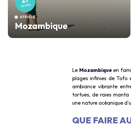
21
JOURS
AFRIQUE
Mozambique
Le
Mozambique
en famil
plages infinies de Tofo 
ambiance vibrante entre
tortues, de raies manta 
une nature océanique d'u
QUE FAIRE A