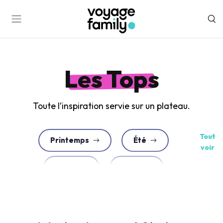
Les Tops
Toute l’inspiration servie sur un plateau.
Tout
Printemps
Été
voir
Neige
Hiver
En France
Toussaint