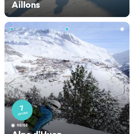
Aillons
7
JOURS
NEIGE