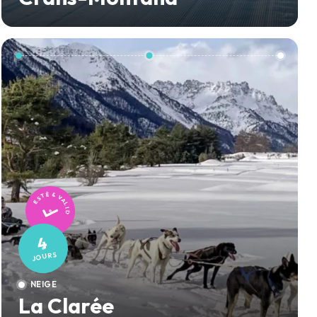
TESTÉ & VALIDÉ
4
JOURS
NEIGE
La Clarée