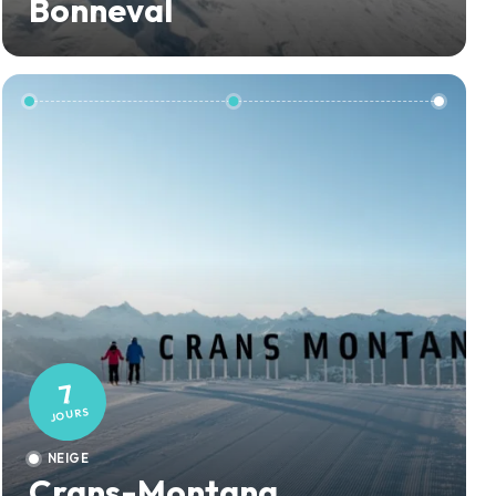
Bonneval
7
JOURS
NEIGE
Crans-Montana