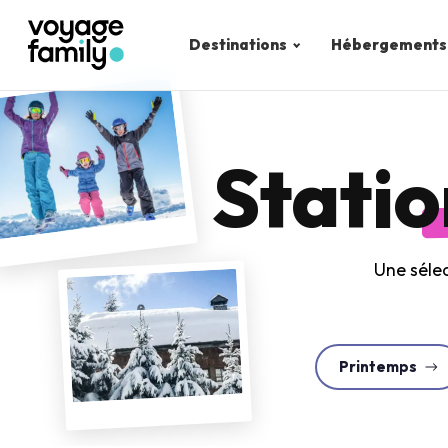
Destinations
Hébergements
Statio
Une sélec
Printemps