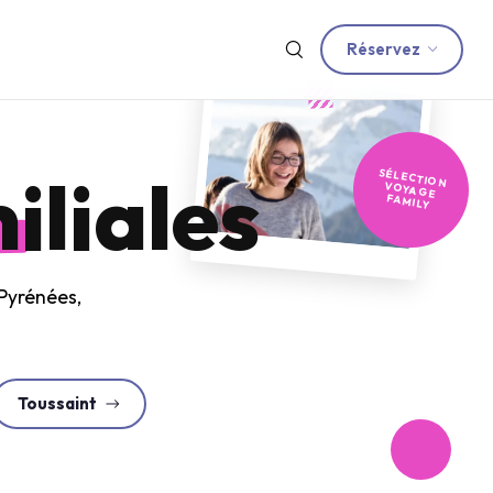
Réservez
iliales
SÉLECTION
VOYAGE
FAMILY
 Pyrénées,
Toussaint