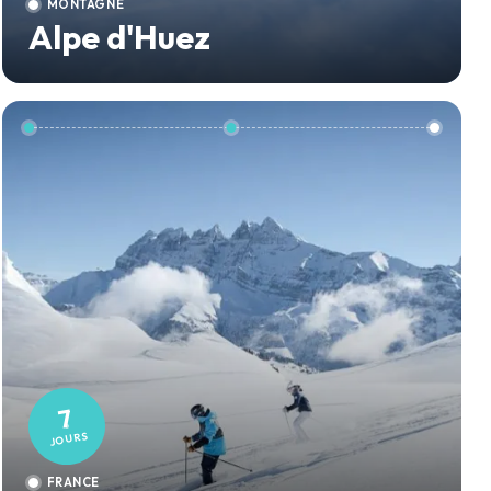
MONTAGNE
Alpe d'Huez
7
JOURS
FRANCE