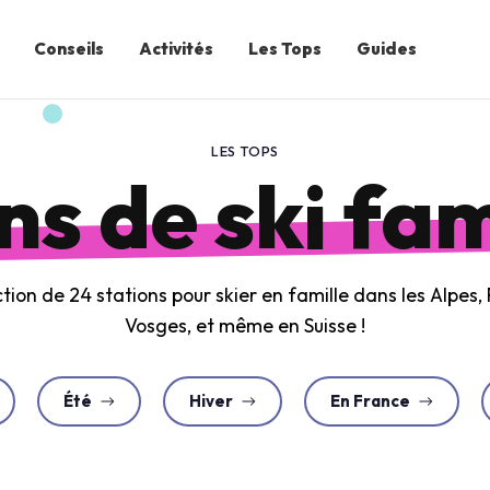
Conseils
Activités
Les Tops
Guides
LES TOPS
ns de ski fam
tion de 24 stations pour skier en famille dans les Alpes,
Vosges, et même en Suisse !
Été
Hiver
En France