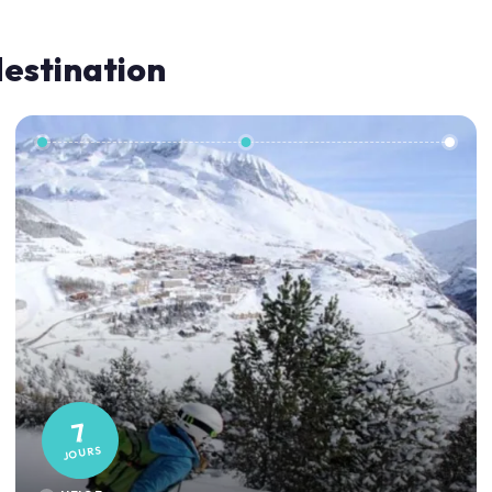
destination
7
JOURS