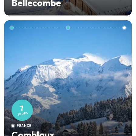
Bellecombe
7
JOURS
FRANCE
Combloux