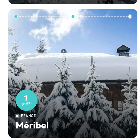
7
JOURS
FRANCE
Méribel