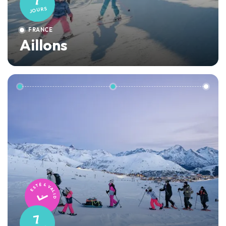
7
JOURS
FRANCE
Aillons
TESTÉ & VALIDÉ
7