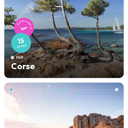
TESTÉ & VALIDÉ
15
JOURS
MER
Corse