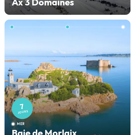
Ax 3 Domaines
7
JOURS
MER
Baie de Morlaix