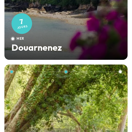
7
JOURS
MER
Douarnenez