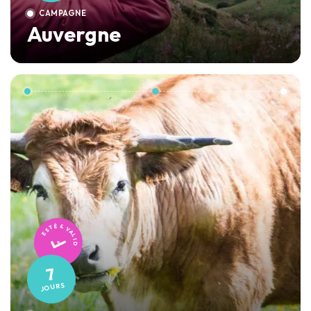
CAMPAGNE
Auvergne
TESTÉ & VALIDÉ
7
JOURS