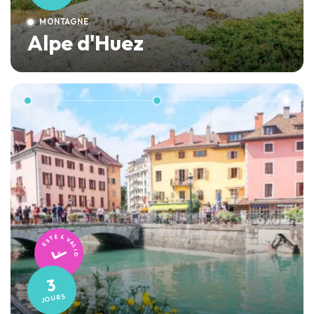
MONTAGNE
Alpe d'Huez
TESTÉ & VALIDÉ
3
7
JOURS
JOURS