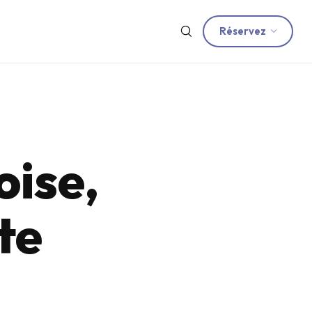
Réservez
oise,
te