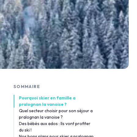
SOMMAIRE
Pourquoi skier en famille a
pralognan la vanoise ?
Quel secteur choisir pour son séjour a
pralognan la vanoise ?
Des bébés aux ados : Ils vont profiter
du ski !
Nos bons plans pour skier a pralognan