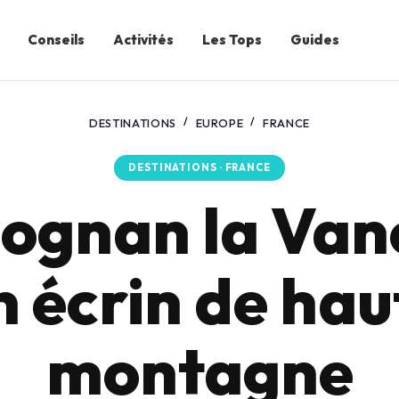
Conseils
Activités
Les Tops
Guides
DESTINATIONS
EUROPE
FRANCE
DESTINATIONS · FRANCE
ognan la Van
n écrin de hau
montagne