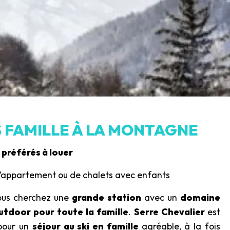
 FAMILLE À LA MONTAGNE
préférés à louer
 d’appartement ou de chalets avec enfants
vous cherchez une
grande station
avec un
domaine
outdoor pour toute la famille
.
Serre Chevalier
est
pour un
séjour au ski en famille
agréable, à la fois