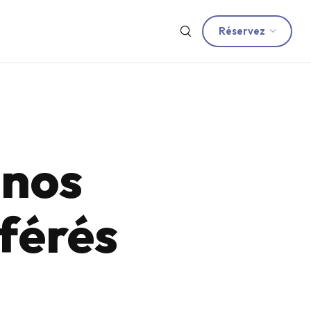
Réservez
 nos
férés