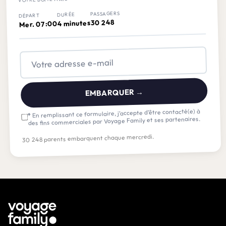
PASSAGERS
DURÉE
DÉPART
30 248
4 minutes
Mer. 07:00
EMBARQUER →
En remplissant ce formulaire, j’accepte d’être contacté(e) à
*
des fins commerciales par Voyage Family et ses partenaires.
30 248 parents embarquent chaque mercredi.