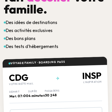
famille.
Des idées de destinations
Des activités exclusives
Des bons plans
Des tests d'hébergements
VOYAGE FAMILY · BOARDING PASS
INSP
CDG
✈
L'INSPIRATION
VOTRE BOÎTE MAIL
PASSAGERS
DURÉE
DÉPART
30 248
4 minutes
Mer. 07:00