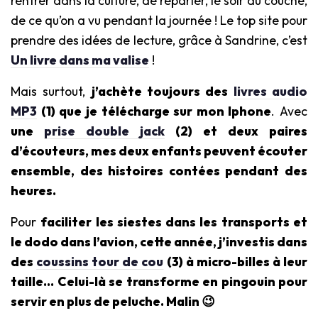
rentrer dans la culture, de reparler, le soir au couché,
de ce qu’on a vu pendant la journée ! Le top site pour
prendre des idées de lecture, grâce à Sandrine, c’est
Un livre dans ma valise
!
Mais surtout,
j’achète toujours des
livres audio
MP3
(1) que je télécharge sur mon Iphone
. Avec
une
prise double jack
(2) et deux paires
d’écouteurs, mes deux enfants peuvent écouter
ensemble, des histoires contées pendant des
heures.
Pour
faciliter les siestes dans les transports et
le dodo dans l’avion, cette année, j’investis dans
des
coussins tour de cou
(3) à micro-billes à leur
taille… Celui-là se transforme en pingouin
pour
servir en plus de peluche. Malin 😉