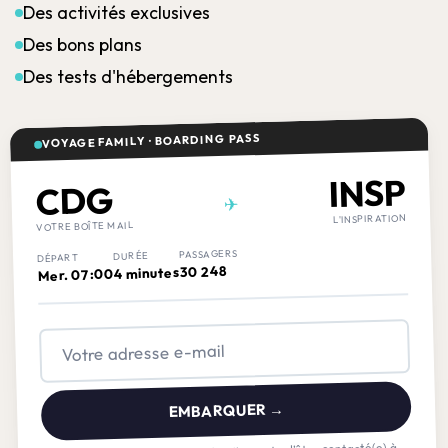
Des activités exclusives
Des bons plans
Des tests d'hébergements
VOYAGE FAMILY · BOARDING PASS
INSP
CDG
✈
L'INSPIRATION
VOTRE BOÎTE MAIL
PASSAGERS
DURÉE
DÉPART
30 248
4 minutes
Mer. 07:00
EMBARQUER →