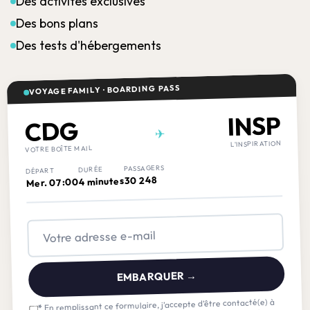
Des activités exclusives
Des bons plans
Des tests d'hébergements
VOYAGE FAMILY · BOARDING PASS
INSP
CDG
✈
L'INSPIRATION
VOTRE BOÎTE MAIL
PASSAGERS
DURÉE
DÉPART
30 248
4 minutes
Mer. 07:00
EMBARQUER →
En remplissant ce formulaire, j’accepte d’être contacté(e) à
*