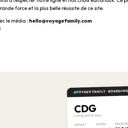
nsi à respecter notre ligne et nos choix éditoriaux. Ce 
rande force et la plus belle réussite de ce site.
ec le média :
hello@voyagefamily.com
I
VOYAGE FAMILY · BOARDING
CDG
VOTRE BOÎTE MAIL
PASSAG
DURÉE
DÉPART