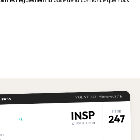
point est également la base de la confiance que nous
VOL VF 247 · Mercredi 7 h
 PASS
INSP
SIÈGE
247
✈
L'INSPIRATION
ERS