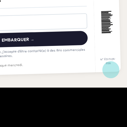
8
EMBARQUER →
, j’accepte d’être contacté(e) à des fins commerciales
enaires.
N° ÉDITION ·
2026
que mercredi.