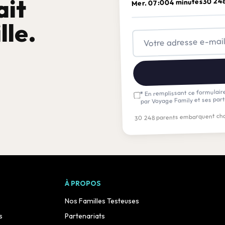
ait
30 24
4 minutes
Mer. 07:00
lle.
En remplissant ce formulaire
*
par Voyage Family et ses part
30 248 parents embarquent cha
À PROPOS
Nos Familles Testeuses
s
Partenariats