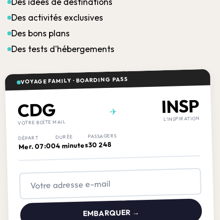
Des idées de destinations
Des activités exclusives
Des bons plans
Des tests d'hébergements
VOYAGE FAMILY · BOARDING PASS
INSP
CDG
✈
L'INSPIRATION
VOTRE BOÎTE MAIL
PASSAGERS
DURÉE
DÉPART
30 248
4 minutes
Mer. 07:00
EMBARQUER →