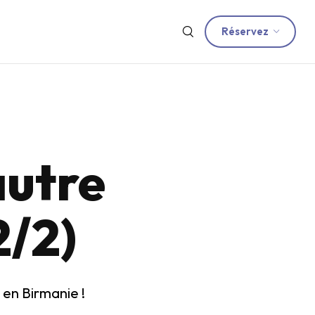
Réservez
autre
2/2)
 en Birmanie !