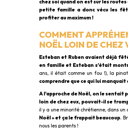
chez soi quand on est sur les route
petite famille a donc vécu les fêt
profiter au maximum !
COMMENT APPRÉHEN
NOËL LOIN DE CHEZ 
Esteban et Ruben avaient déjà fêt
en famille et Esteban s’était mont
ans, il était comme un fou !), la pin
comprendre que ce qui lui manquait 
A l’approche de Noël, on le sentait 
loin de chez eux, pouvait-il se trom
il y a une minorité chrétienne, dans un
Noël » et ça le frappait beaucoup
. B
nous les parents !