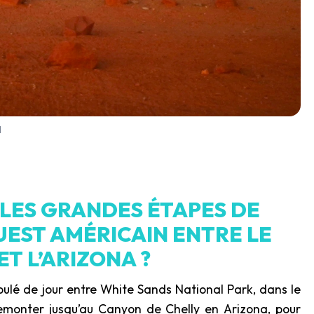
d
 LES GRANDES ÉTAPES DE
UEST AMÉRICAIN ENTRE LE
T L’ARIZONA ?
ulé de jour entre White Sands National Park, dans le
monter jusqu’au Canyon de Chelly en Arizona, pour