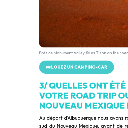
Près de Monument Valley ©Les Tison on the roa
🚌 LOUEZ UN CAMPING-CAR
3/ QUELLES ONT ÉTÉ
VOTRE ROAD TRIP O
NOUVEAU MEXIQUE E
Au départ d’Albuquerque nous avons ro
sud du Nouveau Mexique, avant de re