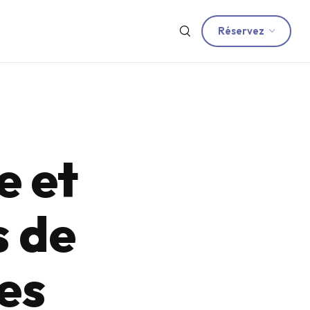
Réservez
e et
s de
es