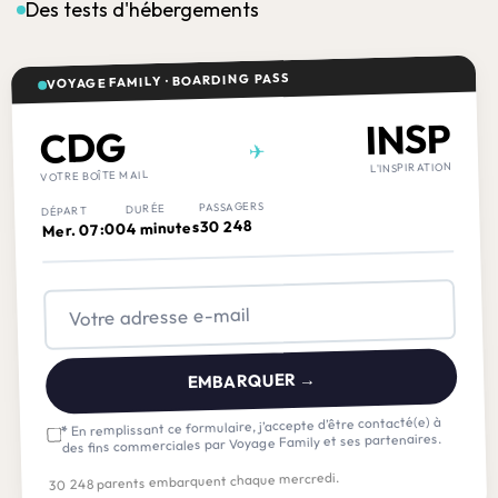
Des tests d'hébergements
VOYAGE FAMILY · BOARDING PASS
INSP
CDG
✈
L'INSPIRATION
VOTRE BOÎTE MAIL
PASSAGERS
DURÉE
DÉPART
30 248
4 minutes
Mer. 07:00
EMBARQUER →
En remplissant ce formulaire, j’accepte d’être contacté(e) à
*
des fins commerciales par Voyage Family et ses partenaires.
30 248 parents embarquent chaque mercredi.