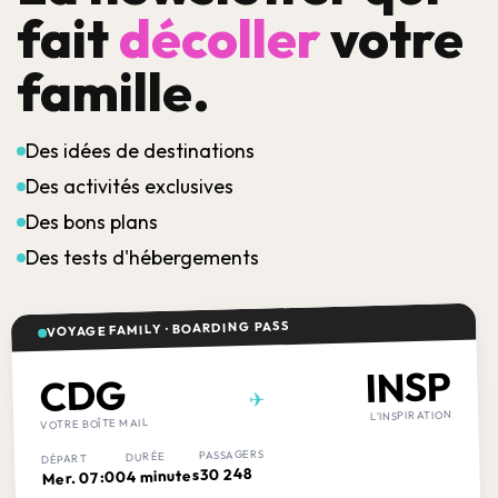
fait
décoller
votre
famille.
Des idées de destinations
Des activités exclusives
Des bons plans
Des tests d'hébergements
VOYAGE FAMILY · BOARDING PASS
INSP
CDG
✈
L'INSPIRATION
VOTRE BOÎTE MAIL
PASSAGERS
DURÉE
DÉPART
30 248
4 minutes
Mer. 07:00