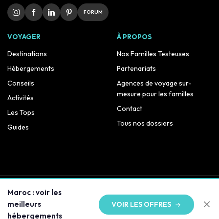
FORUM
VOYAGER
À PROPOS
Destinations
Nos Familles Testeuses
Hébergements
Partenariats
Conseils
Agences de voyage sur-
mesure pour les familles
Activités
Contact
Les Tops
Tous nos dossiers
Guides
© 2014–2026 Voyage Family · Tous droits réservés
Maroc : voir les
meilleurs
VOIR LES OFFRES
Mentions légales
Politique de confidentialité
hébergements