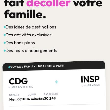
fait
décoller
votre
famille.
Des idées de destinations
Des activités exclusives
Des bons plans
Des tests d'hébergements
VOYAGE FAMILY · BOARDING PASS
INSP
CDG
✈
L'INSPIRATION
VOTRE BOÎTE MAIL
PASSAGERS
DURÉE
DÉPART
30 248
4 minutes
Mer. 07:00