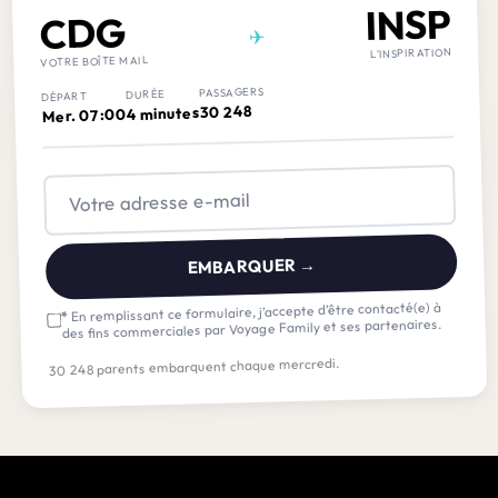
INSP
CDG
✈
L'INSPIRATION
VOTRE BOÎTE MAIL
PASSAGERS
DURÉE
DÉPART
30 248
4 minutes
Mer. 07:00
EMBARQUER →
En remplissant ce formulaire, j’accepte d’être contacté(e) à
*
des fins commerciales par Voyage Family et ses partenaires.
30 248 parents embarquent chaque mercredi.