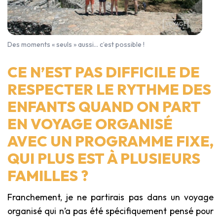
Des moments « seuls » aussi… c’est possible !
CE N’EST PAS DIFFICILE DE
RESPECTER LE RYTHME DES
ENFANTS QUAND ON PART
EN VOYAGE ORGANISÉ
AVEC UN PROGRAMME FIXE,
QUI PLUS EST À PLUSIEURS
FAMILLES ?
Franchement, je ne partirais pas dans un voyage
organisé qui n’a pas été spécifiquement pensé pour