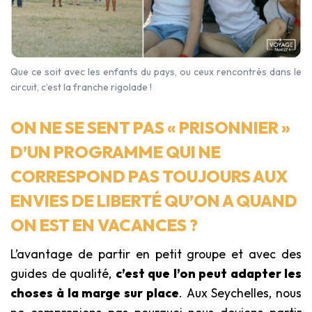
Que ce soit avec les enfants du pays, ou ceux rencontrés dans le
circuit, c’est la franche rigolade !
ON NE SE SENT PAS « PRISONNIER »
D’UN PROGRAMME QUI NE
CORRESPOND PAS TOUJOURS AUX
ENVIES DE LIBERTÉ QU’ON A QUAND
ON EST EN VACANCES ?
L’avantage de partir en petit groupe et avec des
guides de qualité,
c’est que l’on peut adapter les
choses à la marge sur place
. Aux Seychelles, nous