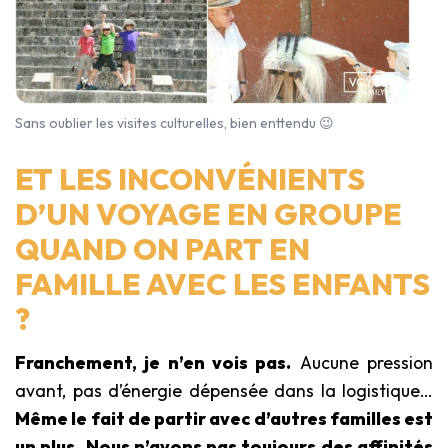
Sans oublier les visites culturelles, bien enttendu 😉
ET LES INCONVÉNIENTS
D’UN VOYAGE EN GROUPE
QUAND ON PART EN
FAMILLE AVEC LES ENFANTS
?
Franchement, je n’en vois pas.
Aucune pression
avant, pas d’énergie dépensée dans la logistique…
Même le fait de partir avec d’autres familles est
un plus
.
Nous n’avons pas toujours des affinités