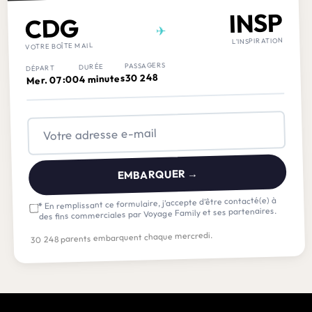
INSP
CDG
✈
L'INSPIRATION
VOTRE BOÎTE MAIL
PASSAGERS
DURÉE
DÉPART
30 248
4 minutes
Mer. 07:00
EMBARQUER →
En remplissant ce formulaire, j’accepte d’être contacté(e) à
*
des fins commerciales par Voyage Family et ses partenaires.
30 248 parents embarquent chaque mercredi.