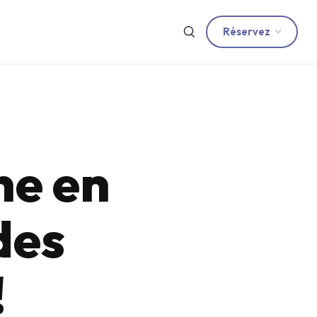
Réservez
ne en
 des
!