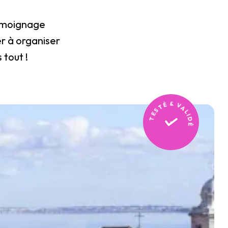
témoignage
r à organiser
 tout !
TESTÉ & VALIDÉ