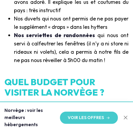
avons adoré. Il explique les us et coutumes du
pays : très instructif
Nos duvets qui nous ont permis de ne pas payer
le supplément « draps » dans les hytters
Nos serviettes de randonnées
qui nous ont
servi à calfeutrer les fenêtres (il n’y a ni store ni
rideaux ni volets), cela a permis à notre fils de
ne pas nous réveiller à 5h00 du matin !
QUEL BUDGET POUR
VISITER LA NORVÈGE ?
C’est LE sujet qui fâche :
Norvège : voir les
meilleurs
VOIR LES OFFRES
Location d’une voiture
Auris pour 10 jours :
hébergements
1100 euros environ. Vérifiez les prix sur un