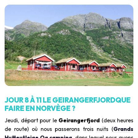
JOUR 8 À 11 LE GEIRANGERFJORDQUE
FAIRE EN NORVÈGE ?
Jeudi, départ pour le
Geirangerfjord
(deux heures
de route) où nous passerons trois nuits (
Grands
Hytteutleige Og camping
, dans lequel nous avons