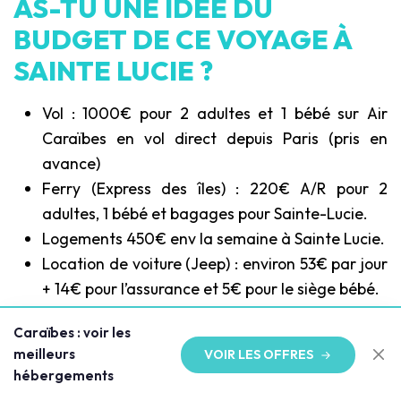
AS-TU UNE IDÉE DU
BUDGET DE CE VOYAGE À
SAINTE LUCIE ?
Vol : 1000€ pour 2 adultes et 1 bébé sur Air
Caraïbes en vol direct depuis Paris (pris en
avance)
Ferry (Express des îles) : 220€ A/R pour 2
adultes, 1 bébé et bagages pour Sainte-Lucie.
Logements 450€ env la semaine à Sainte Lucie.
Location de voiture (Jeep) : environ 53€ par jour
+ 14€ pour l’assurance et 5€ pour le siège bébé.
Nourriture : pas évalué, mais budget peu
Caraïbes : voir les
conséquent.
meilleurs
VOIR LES OFFRES
hébergements
→ Lire la suite :
Cuba en famille
, une autre île