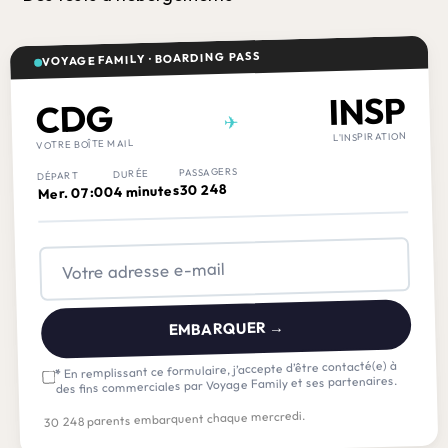
VOYAGE FAMILY · BOARDING PASS
INSP
CDG
✈
L'INSPIRATION
VOTRE BOÎTE MAIL
PASSAGERS
DURÉE
DÉPART
30 248
4 minutes
Mer. 07:00
EMBARQUER →
En remplissant ce formulaire, j’accepte d’être contacté(e) à
*
des fins commerciales par Voyage Family et ses partenaires.
30 248 parents embarquent chaque mercredi.