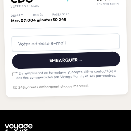
L'INSPIRATION
VOTRE BOÎTE MAIL
PASSAGERS
DURÉE
DÉPART
30 248
4 minutes
Mer. 07:00
EMBARQUER →
En remplissant ce formulaire, j’accepte d’être contacté(e) à
*
des fins commerciales par Voyage Family et ses partenaires.
30 248 parents embarquent chaque mercredi.